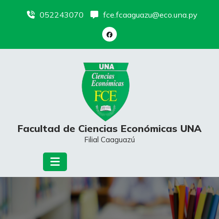
Skip
052243070
fce.fcaaguazu@eco.una.py
to
content
Facultad de Ciencias Económicas UNA
Filial Caaguazú