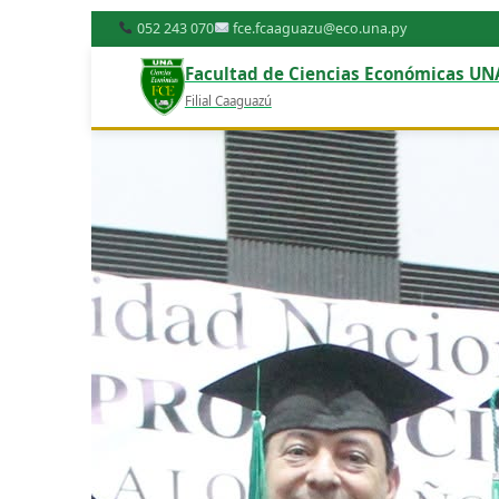
052 243 070
fce.fcaaguazu@eco.una.py
Facultad de Ciencias Económicas UN
Filial Caaguazú