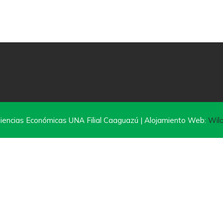
iencias Económicas UNA Filial Caaguazú | Alojamiento Web:
Wilo