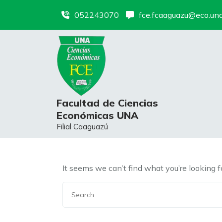
Skip
052243070
fce.fcaaguazu@eco.un
to
content
Facultad de Ciencias
Económicas UNA
Filial Caaguazú
It seems we can’t find what you’re looking 